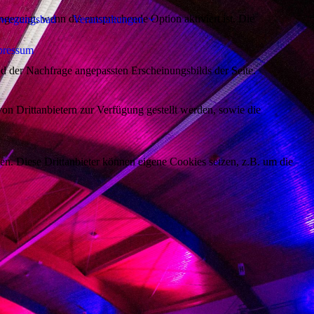
ezeigt, wenn die entsprechende Option aktiviert ist. Die
wegungsbad
Veranstaltungen
pressum
d der Nachfrage angepassten Erscheinungsbilds der Seite.
on Drittanbietern zur Verfügung gestellt werden, sowie die
den. Diese Drittanbieter können eigene Cookies setzen, z.B. um die