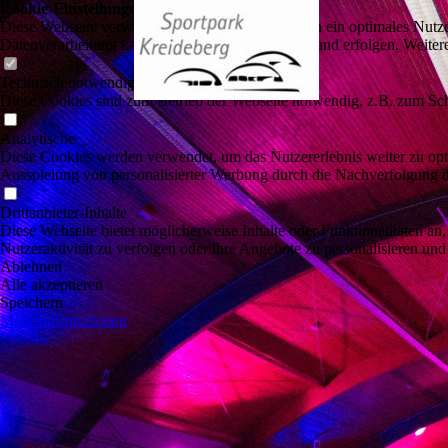
Cookie-Einstellungen
Diese Webseite verwendet Cookies, um Besuchern ein optimales Nutzerer
Datenverarbeitung kann dann auch in einem Drittland erfolgen. Weiter
Technisch notwendige
Diese Cookies sind zum Betrieb der Webseite notwendig, z.B. zum Sch
Analytische
Diese Cookies werden verwendet, um das Nutzererlebnis weiter zu optim
Ausspielung von personalisierter Werbung durch die Nachverfolgung de
Drittanbieter-Inhalte
Diese Webseite bietet möglicherweise Inhalte oder Funktionalitäten an,
Nutzeraktivität zu verfolgen oder ihre Angebote zu personalisieren und
Ablehnen
Alle akzeptieren
Speichern
Mehr Informationen