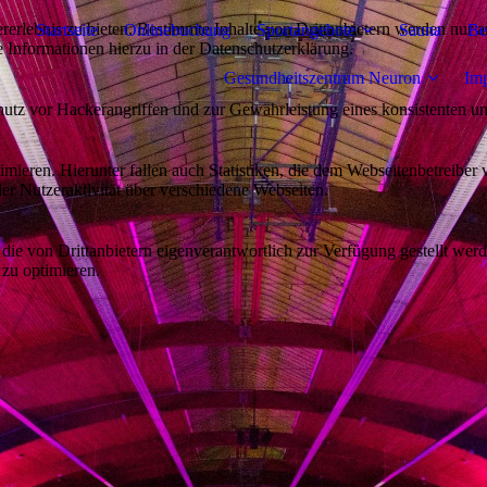
lebnis zu bieten. Bestimmte Inhalte von Drittanbietern werden nur ang
Startseite
Onlinebuchung
Sportangebote
Sauna
Be
e Informationen hierzu in der Datenschutzerklärung.
Gesundheitszentrum Neuron
Im
utz vor Hackerangriffen und zur Gewährleistung eines konsistenten un
ieren. Hierunter fallen auch Statistiken, die dem Webseitenbetreiber v
r Nutzeraktivität über verschiedene Webseiten.
 die von Drittanbietern eigenverantwortlich zur Verfügung gestellt wer
 zu optimieren.